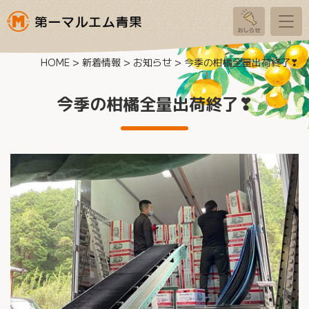
おしらせ
ナ
ビ
ゲ
HOME
>
新着情報
>
お知らせ
>
今季の柑橘全量出荷終了❣
ー
シ
ョ
今季の柑橘全量出荷終了❣
ン
を
切
り
替
え