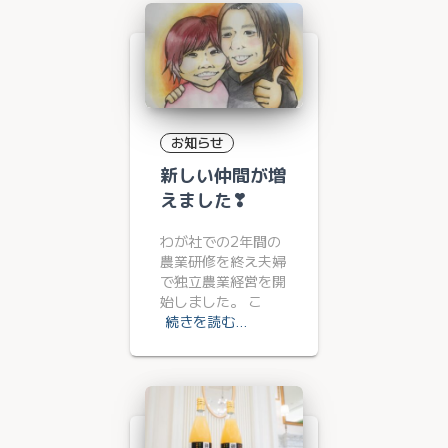
お知らせ
新しい仲間が増
えました❣
わが社での2年間の
農業研修を終え夫婦
で独立農業経営を開
始しました。 こ
続きを読む…